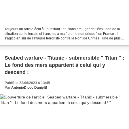
Toujours un article écrit à un instant " t " , sans préjuger de l'évolution de la
situation sur le terrain et transmis à ma " plume numérique " en France . Il
s'agit bien sûr de l'attaque terroriste contre le Pont de Crimée , une de plus !
Cette fois-ci...
Seabed warfare - Titanic - submersible " Titan " :
Le fond des mers appartient à celui qui y
descend !
Publié le 22/06/2023 à 13:45
Par
AntonioD pcc DanielB