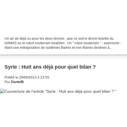
Un air de déjà vu pour les deux drones , que ce soit le drone-torpille du
HAMAS ou le robot souterrain Israélien . Un " robot souterrain " - autonome -
étant une extrapolation de systèmes filaires et non-filaires destinés à
l'inspection des canalisations...
Syrie : Huit ans déjà pour quel bilan ?
Publié le 29/09/2023 à 23:55
Par
DanielB