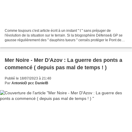
Comme toujours c'est article écrit à un instant " t " sans préjuger de
l'évolution de la situation sur le terrain. Si la blogosphère Défense& GP se
gausse régulièrement des " dauphins tueurs " censés protéger le Pont de
Crimée il n'en demeure pas moins...
Mer Noire - Mer D'Azov : La guerre des ponts a
commencé ( depuis pas mal de temps ! )
Publié le 18/07/2023 à 21:40
Par
AntonioD pcc DanielB