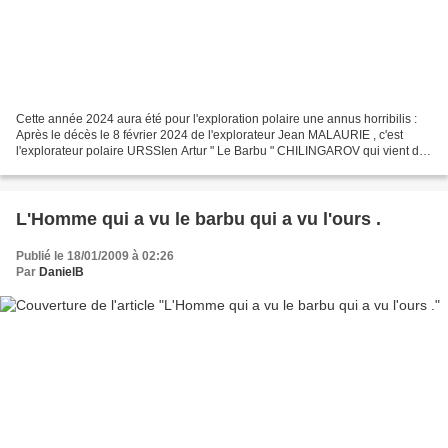
Cette année 2024 aura été pour l'exploration polaire une annus horribilis :
Après le décès le 8 février 2024 de l'explorateur Jean MALAURIE , c'est
l'explorateur polaire URSSIen Artur " Le Barbu " CHILINGAROV qui vient de
nous quitter ce 1er juin 2024...
L'Homme qui a vu le barbu qui a vu l'ours .
Publié le 18/01/2009 à 02:26
Par
DanielB