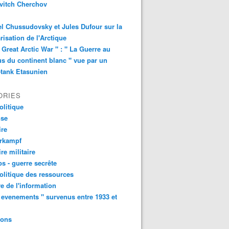
vitch Cherchov
l Chussudovsky et Jules Dufour sur la
arisation de l'Arctique
 Great Arctic War " : " La Guerre au
s du continent blanc " vue par un
-tank Etasunien
ORIES
litique
nse
ire
urkampf
ire militaire
s - guerre secrête
litique des ressources
e de l'information
 evenements " survenus entre 1933 et
ions