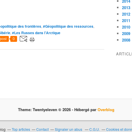
2014
2013
2012
2011
opolitique des frontières
,
#Géopolitique des ressources
,
2010
ibérie
,
#Les Russes dans l'Arctique
2009
post
0
2008
ARTIC
Theme: Twentyeleven © 2026 -
Hébergé par
Overblog
blog
Top articles
Contact
Signaler un abus
C.G.U.
Cookies et don