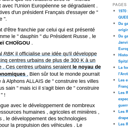
PAGES
nt avec l'Union Européenne se dégradaient .
1970 
atives d'un président Français d'essayer de "
QUEE
e ".
Du ga
d'être franchie par celui qui est présenté
origi
Du ga
me le " dauphin " du Président Russe , le
Janvi
ueï CHOÏGOU
.
Europ
al
RBK
il officialise une idée qu'il développe
Histo
inq centres urbains de plus de 300 K à un
Spitz
e . Ces centres urbains seraient
le noyau de
La fo
l'Arc
conomiques
.
Bien sûr tout le monde pourrait
Les e
 à Alphons ALLAIS de " construire les villes
Franç
s sain " mais ici il s'agit bien de " construire
Les R
 " !
exped
guerr
longue avec le développement de nombreux
Les R
ssources humaines , agricoles et minières ,
drape
 , le développement des technologies
Les R
our la propulsion des véhicules . Le