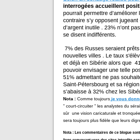
interrogées accueillent posit
pourrait permettre d’améliorer
contraire s’y opposent jugean
d’argent inutile . 23% n’ont pa
se disent indifférents.
7% des Russes seraient prêts
nouvelles villes . Le taux s'él
et déjà en Sibérie alors que 41
pouvoir envisager une telle pos
51% admettant ne pas souhaiter
Saint-Pétersbourg et sa région
s’abaisse à 32% chez les Sibér
Nota :
Comme toujours
je vous donne
" court-circuiter " les analystes du séra
sûr une vision caricaturale et tronquée
sera toujours plus fidèle que leurs dig
Nota : Les commentaires de ce blogue sont