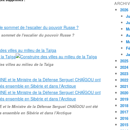
ront supprimés .
ARCHI
2026
Ju
Ju
M
 sommet de l'escalier du pouvoir Russe ?
Av
M
Fé
Ja
2025
es villes au milieu de la Taïga
2024
2023
2022
2021
2020
2019
2018
 et le Ministre de la Défense Sergueï CHAÏGOU ont été
2017
 ensemble en Sibérie et dans l'Arctique
2016
2015