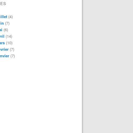
VES
illet
(4)
in
(7)
ai
(6)
ril
(14)
ars
(10)
vrier
(7)
nvier
(7)