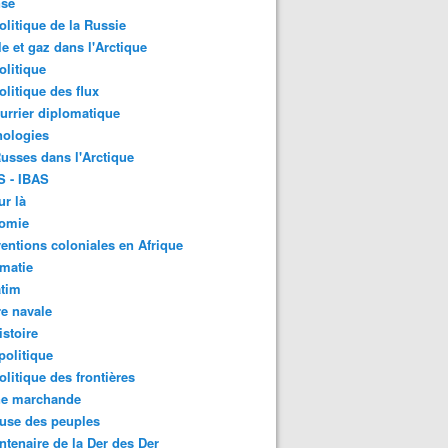
nse
litique de la Russie
le et gaz dans l'Arctique
litique
litique des flux
urrier diplomatique
nologies
usses dans l'Arctique
S - IBAS
ur là
omie
ventions coloniales en Afrique
matie
atim
e navale
stoire
olitique
litique des frontières
ne marchande
use des peuples
ntenaire de la Der des Der