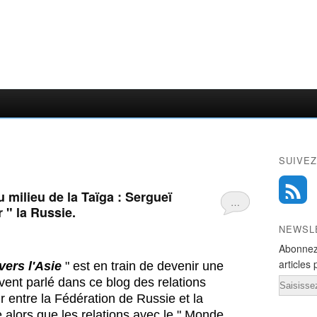
SUIVEZ
au milieu de la Taïga : Sergueï
…
 " la Russie.
NEWSL
Abonnez
articles 
vers l'Asie
" est en train de devenir une
uvent parlé dans ce blog des relations
Email
lir entre la Fédération de Russie et la
alors que les relations avec le " Monde