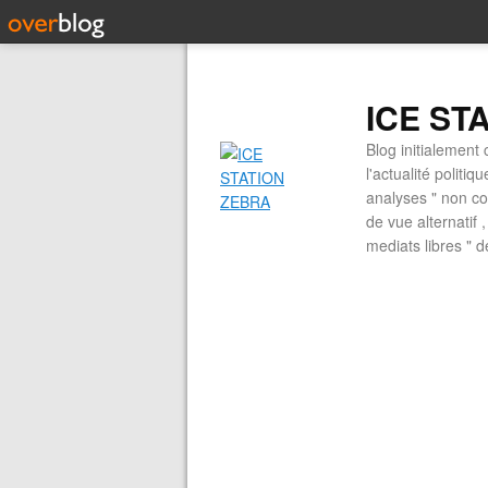
ICE ST
Blog initialement 
l'actualité politiq
analyses " non con
de vue alternatif
mediats libres " 