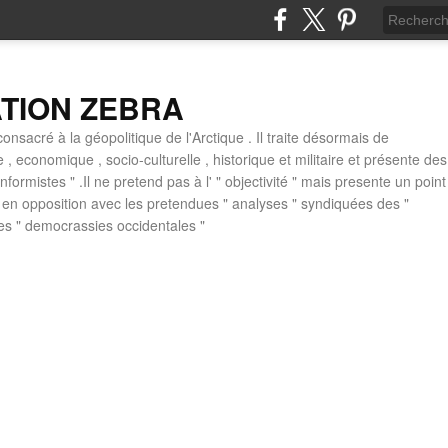
ATION ZEBRA
consacré à la géopolitique de l'Arctique . Il traite désormais de
ue , economique , socio-culturelle , historique et militaire et présente des
formistes " .Il ne pretend pas à l' " objectivité " mais presente un point
 , en opposition avec les pretendues " analyses " syndiquées des "
des " democrassies occidentales "