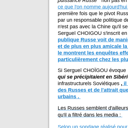
puissance Russe
" non pas en
ce que l'on nomme aujourd'hui 
première fois que le pivot Russ
par un responsable politique de
n'est pas avec la Chine qu'il s
Sergueï CHOIGOU s'inscrit en
publique Russe voit de maniè
et de plus en plus amicale 
le montrent les enquêtes ef
particulièrement chez les pl
Si Sergueï CHOÏGOU évoque
qui se précipitaient en Sibér
infrastructurels Soviétiques
,
il
des Russes et de l'attrait q
urbains .
Les Russes semblent d'ailleurs
qu'il a filtré dans les media :
Selon un sondage réalisé pour