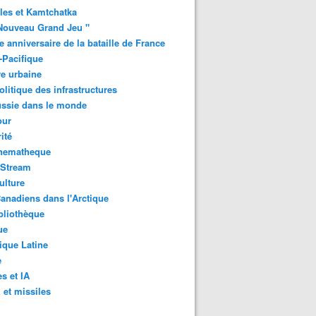
les et Kamtchatka
Nouveau Grand Jeu "
 anniversaire de la bataille de France
-Pacifique
e urbaine
litique des infrastructures
ussie dans le monde
ur
ité
inematheque
-Stream
ulture
anadiens dans l'Arctique
bliothèque
ue
que Latine
e
s et IA
et missiles