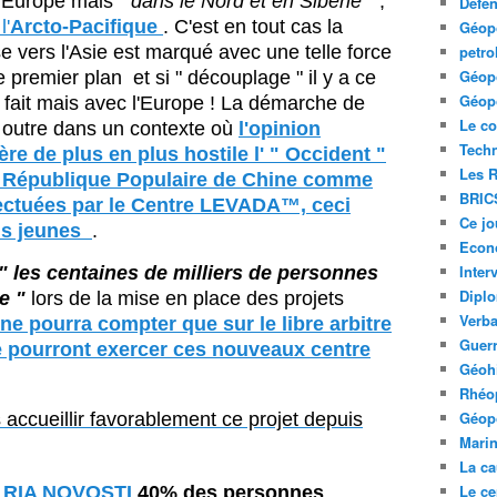
 Europe mais
" dans le Nord et en Sibérie "
,
Défe
l'
Arcto-Pacifique
. C'est en tout cas la
Géopo
e vers l'Asie est marqué avec une telle force
petro
Géopo
 premier plan et si " découplage " il y a ce
Géopo
e fait mais avec l'Europe ! La démarche de
Le co
 outre dans un contexte où
l'opinion
Tech
re de plus en plus hostile l' " Occident "
Les R
la République Populaire de Chine comme
BRIC
fectuées par le Centre LEVADA™, ceci
Ce jo
us jeunes
.
Econ
Inter
" les centaines de milliers de personnes
Diplo
ie "
lors de la mise en place des projets
Verb
 ne pourra compter que sur le libre arbitre
Guerr
ue pourront exercer ces nouveaux centre
Géohi
Rhéop
Géopo
 accueillir favorablement ce projet depuis
Mari
La ca
Le ce
RIA NOVOSTI
40% des personnes