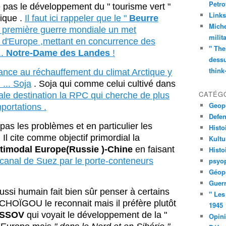
Petro
e pas le développement du " tourisme vert "
Links
gique .
Il faut ici rappeler que le "
Beurre
Miche
 la première guerre mondiale un met
milit
s d'Europe ,mettant en concurrence des
" The
.
Notre-Dame des Landes
!
dessu
think
nce au réchauffement du climat Arctique y
... Soja
. Soja qui comme celui cultivé dans
CATÉG
ale destination la RPC qui cherche de plus
Geopo
portations .
Defe
s les problèmes et en particulier les
Histo
 Il cite comme objectif primordial la
Kult
timodal Europe(Russie )-Chine
en faisant
Histo
 canal de Suez par le porte-conteneurs
psyop
Géopo
Guerr
aussi humain fait bien sûr penser à certains
" Les
 CHOÏGOU le reconnait mais il préfère plutôt
1945
OSSOV
qui voyait le développement de la "
Opin