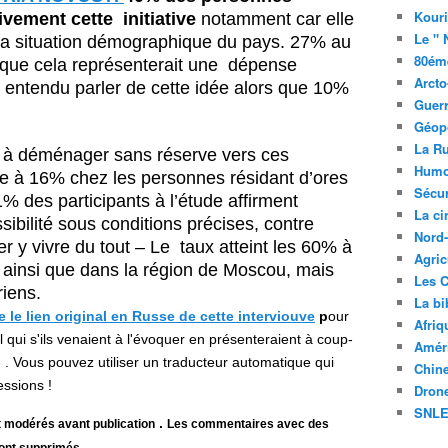
Kouri
ivement cette initiative
notamment car elle
Le " 
 la situation démographique du pays. 27% au
80éme
t que cela représenterait une dépense
Arcto
s entendu parler de cette idée alors que 10%
Guerr
Géopo
La R
 à déménager sans réserve vers ces
Humo
ève à 16% chez les personnes résidant d’ores
Sécur
% des participants à l’étude affirment
La c
sibilité sous conditions précises, contre
Nord
 y vivre du tout – Le taux atteint les 60% à
Agric
 ainsi que dans la région de Moscou, mais
Les C
iens.
La bi
 le lien original en Russe de cette interviouve
p
our
Afriq
il qui s'ils venaient à l'évoquer en présenteraient à coup-
Améri
 . Vous pouvez utiliser un traducteur automatique qui
Chin
ressions !
Drone
SNLE 
.
 modérés avant publication
Les commentaires avec des