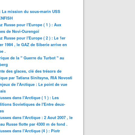
: La mission du sous-marin USS
NFISH
z Russe pour l'Europe ( 1 ) : Aux
nes de Novi-Ourengoï
z Russe pour l'Europe ( 2 ) : Le 1er
er 1984 , le GAZ de Siberie arrive en
e .
rique de la " Guerre du Turbot " au
berg
nte des glaces, clé des trésors de
tique par Tatiana Sinitsyna, RIA Novosti
njeux de l'Arctique : Le point de vue
ais
usses dans l'Arctique ( 1 ) : Les
itions Sovietiques de l'Entre deux-
es
usses dans l'Arctique : 2 Aout 2007 , le
au Russe flotte par 4300 m de fond .
usses dans l'Arctique (4 ) : Piotr