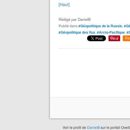
[Haut]
Rédigé par
DanielB
Publié dans
#Géopolitique de la Russie
,
#Gé
#Géopolitique des flux
,
#Arcto-Pacifique
,
#S
Re
Voir le profil de
DanielB
sur le portail Over