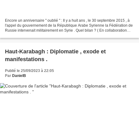
Encore un anniversaire " oublié " : Il y a huit ans , le 30 septembre 2015 , à
l'appel du gouvernement de la République Arabe Syrienne la Fédération de
Russie intervenait militairement en Syrie . Quel bilan ? ( En collaboration
avec la blogosphère Défense...
Haut-Karabagh : Diplomatie , exode et
manifestations .
Publié le 25/09/2023 à 22:05
Par
DanielB