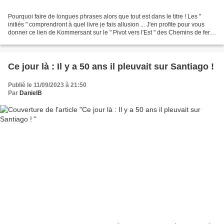
Pourquoi faire de longues phrases alors que tout est dans le titre ! Les "
initiés " comprendront à quel livre je fais allusion ... J'en profite pour vous
donner ce lien de Kommersant sur le " Pivot vers l'Est " des Chemins de fer
Russe s . Pour illustrer...
Ce jour là : Il y a 50 ans il pleuvait sur Santiago !
Publié le 11/09/2023 à 21:50
Par
DanielB