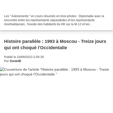
Les " événements " en cours résumés en trois photos : Diplomatie avec la
rencontre entre les représentants séparatistes et les représentants
Azerbaïdjanais , l'exode des habitants du HK sur la M-12 et les
manifestations à Erevan. " Aujourd'hui, les diplomates...
Histoire parallèle : 1993 à Moscou - Treize jours
qui ont choqué l'Occidentalie
Publié le 24/09/2023 à 00:30
Par
DanielB