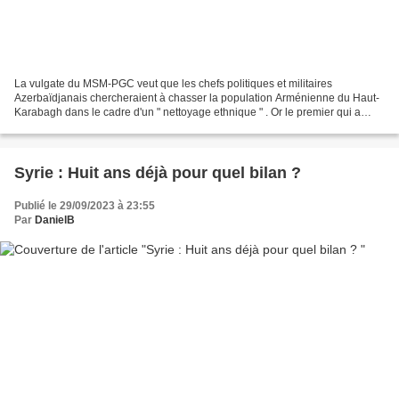
La vulgate du MSM-PGC veut que les chefs politiques et militaires
Azerbaïdjanais chercheraient à chasser la population Arménienne du Haut-
Karabagh dans le cadre d'un " nettoyage ethnique " . Or le premier qui a
envisagé d'annexer le Haut-Karabagh dans...
Syrie : Huit ans déjà pour quel bilan ?
Publié le 29/09/2023 à 23:55
Par
DanielB