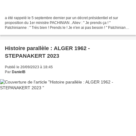
a été rappelé le 5 septembre dernier par un décret présidentiel et sur
proposition du 1er ministre PACHINIAN ..Aliev : " Je prends ça ! "
Patchinianne : " Très bien ! Prends le ! Je n'en ai pas besoin ! " Patchinianne
: " Et toi qu'est ce que tu restes...
Histoire parallèle : ALGER 1962 -
STEPANAKERT 2023
Publié le 20/09/2023 à 18:45
Par
DanielB